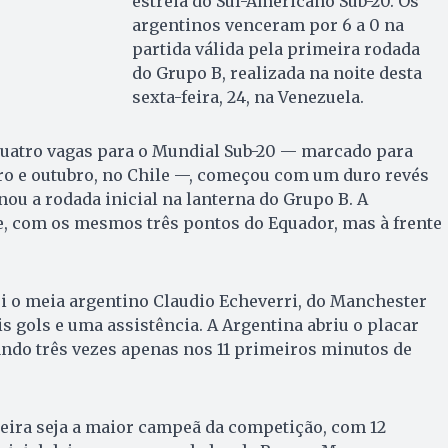
estreia do Sul-Americano Sub-20. Os
argentinos venceram por 6 a 0 na
partida válida pela primeira rodada
do Grupo B, realizada na noite desta
sexta-feira, 24, na Venezuela.
 quatro vagas para o Mundial Sub-20 — marcado para
ro e outubro, no Chile —, começou com um duro revés
nou a rodada inicial na lanterna do Grupo B. A
e, com os mesmos três pontos do Equador, mas à frente
oi o meia argentino Claudio Echeverri, do Manchester
is gols e uma assistência. A Argentina abriu o placar
ndo três vezes apenas nos 11 primeiros minutos de
eira seja a maior campeã da competição, com 12