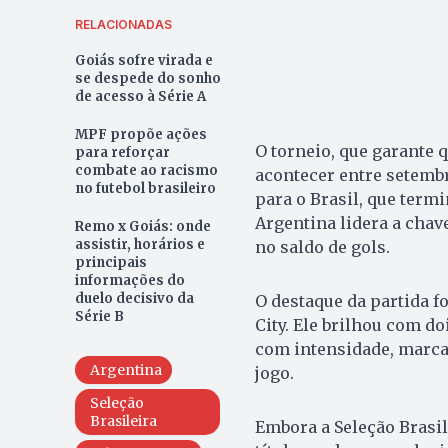
RELACIONADAS
Goiás sofre virada e
se despede do sonho
de acesso à Série A
MPF propõe ações
O torneio, que garante
para reforçar
combate ao racismo
acontecer entre setemb
no futebol brasileiro
para o Brasil, que termi
Argentina lidera a chav
Remo x Goiás: onde
assistir, horários e
no saldo de gols.
principais
informações do
duelo decisivo da
O destaque da partida f
Série B
City. Ele brilhou com do
com intensidade, marca
Argentina
jogo.
Seleção
Brasileira
Embora a Seleção Brasil