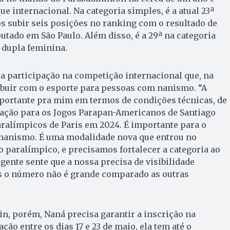
e internacional. Na categoria simples, é a atual 23ª
 subir seis posições no ranking com o resultado de
ado em São Paulo. Além disso, é a 29ª na categoria
a dupla feminina.
a participação na competição internacional que, na
ibuir com o esporte para pessoas com nanismo. “A
portante pra mim em termos de condições técnicas, de
cação para os Jogos Parapan-Americanos de Santiago
ralímpicos de Paris em 2024. É importante para o
nanismo. É uma modalidade nova que entrou no
so paralímpico, e precisamos fortalecer a categoria ao
gente sente que a nossa precisa de visibilidade
is o número não é grande comparado as outras
n, porém, Naná precisa garantir a inscrição na
ão entre os dias 17 e 23 de maio, ela tem até o