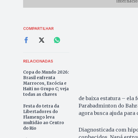
internacio
COMPARTILHAR
RELACIONADAS
Copa do Mundo 2026:
Brasil enfrenta
Marrocos, Escócia e
Haiti no Grupo C; veja
todas as chaves
de baixa estatura – ela
Parabadminton do Bahrai
Festa do tetra da
Libertadores do
agora busca ajuda para 
Flamengo leva
multidão ao Centro
do Rio
Diagnosticada com hipo
conhecidos, Naná entro