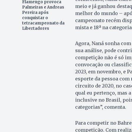
Flamengo provoca
meio e já ganhou destaqu
Palmeiras e Andreas
Pereira após
melhor do mundo – após
conquistar o
campeonato recém disput
tetracampeonato da
mista e 18ª na categori
Libertadores
Agora, Naná sonha com 
sua análise, pode contr
competição não é só im
convocação ou classifi
2023, em novembro, e Pa
esporte da pessoa com 
circuito de 2020, no ca
qual eu pertenço, mas a 
inclusive no Brasil, po
categorias”, comenta.
Para competir no Bahrei
competição. Com realizaç