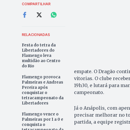
COMPARTILHAR
RELACIONADAS
Festa do tetra da
Libertadores do
Flamengo leva
multidão ao Centro
do Rio
empate. O Dragão contin
Flamengo provoca
vitorias. O clube recebe
Palmeiras e Andreas
19h30, e lutará para m
Pereira após
campeonato.
conquistar o
tetracampeonato da
Libertadores
Já o Anápolis, com apen
Flamengo vence o
precisar melhorar no to
Palmeiras por 1 a 0 e
partida, a equipe regist
conquista o
tetracampeonato da