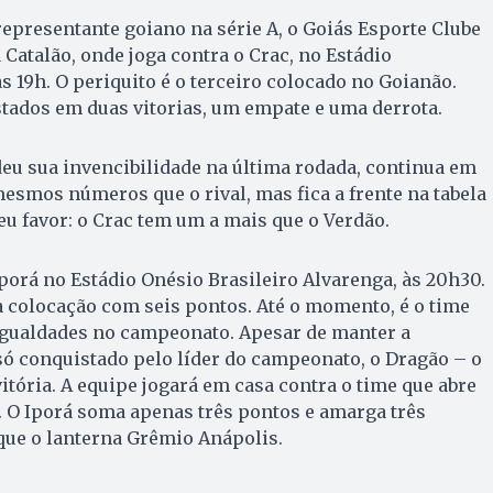
 representante goiano na série A, o Goiás Esporte Clube
 Catalão, onde joga contra o Crac, no Estádio
s 19h. O periquito é o terceiro colocado no Goianão.
tados em duas vitorias, um empate e uma derrota.
deu sua invencibilidade na última rodada, continua em
smos números que o rival, mas fica a frente na tabela
eu favor: o Crac tem um a mais que o Verdão.
Iporá no Estádio Onésio Brasileiro Alvarenga, às 20h30.
 colocação com seis pontos. Até o momento, é o time
igualdades no campeonato. Apesar de manter a
 só conquistado pelo líder do campeonato, o Dragão – o
itória. A equipe jogará em casa contra o time que abre
 O Iporá soma apenas três pontos e amarga três
que o lanterna Grêmio Anápolis.