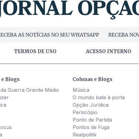
ECEBA AS NOTÍCIAS NO SEU WHATSAPP
RECEBA NOV
TERMOS DE USO
ACESSO INTERNO
 e Blogs
Colunas e Blogs
 da Guerra Oriente Médio
Música
izer
O mundo bate à porta
ica
Opção Jurídica
Periscópio
Ponto de Partida
Pocus
Pontos de Fuga
a
Realpolitik