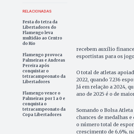
RELACIONADAS
Festa do tetra da
Libertadores do
Flamengo leva
multidão ao Centro
do Rio
recebem auxílio finance
Flamengo provoca
esportistas para os jog
Palmeiras e Andreas
Pereira após
conquistar o
O total de atletas apoi
tetracampeonato da
2022, quando 7.236 espor
Libertadores
Já em relação a 2024, q
Flamengo vence o
ano de 2025 é o de maio
Palmeiras por 1 a 0 e
conquista o
tetracampeonato da
Somando o Bolsa Atleta 
Copa Libertadores
chances de medalhas e d
o número total de espor
crescimento de 6,6%, n