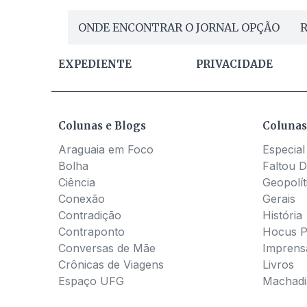
ONDE ENCONTRAR O JORNAL OPÇÃO
R
EXPEDIENTE
PRIVACIDADE
Colunas e Blogs
Colunas
Araguaia em Foco
Especial
Bolha
Faltou D
Ciência
Geopolít
Conexão
Gerais
Contradição
História
Contraponto
Hocus 
Conversas de Mãe
Imprens
Crônicas de Viagens
Livros
Espaço UFG
Machadia