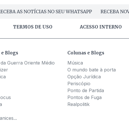
ECEBA AS NOTÍCIAS NO SEU WHATSAPP
RECEBA NOV
TERMOS DE USO
ACESSO INTERNO
 e Blogs
Colunas e Blogs
 da Guerra Oriente Médio
Música
izer
O mundo bate à porta
ica
Opção Jurídica
Periscópio
Ponto de Partida
Pocus
Pontos de Fuga
a
Realpolitik
nices...