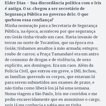
Elder Dias – Sua discordância política com o Iris
é antiga. O sr. chegou a ser secretário de
Segurança Pública no governo dele. O que
quebrou essa confiança?
Minha nomeação para a Secretaria de Segurança
Pública, na época, aconteceu por que segurança
em Goiás tinha virado um caos. Havia invasão de
terras no norte de Tocantins, que na época era
Goiás; tínhamos assaltos à mão armada; estupro;
roubo de carros; a Praça Tamandaré era um antro
de consumo de drogas e de violência, de sexo
explícito, aos domingos. Era um caos. Além da
Polícia Civil, que entrou em greve, o IML fechou,
as famílias querendo os corpos, que estavam lá
para serem submetidos aos exames de praxe, e
não tinha como liberá-los já há uma semana.
Numa viagem a São Paulo, Iris me convidou e me
pediu encarecidamente que eu assumisse o cargo,
pois já me conhecia e sabia que eu tinha