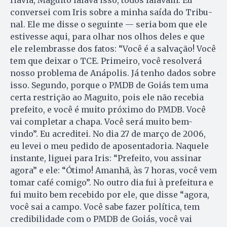
Havia, Maguito falava isso, todos falavam. Eu
conversei com Iris sobre a minha saída do Tribu­
nal. Ele me disse o seguinte — se­ria bom que ele
estivesse aqui, para olhar nos olhos deles e que
ele relembrasse dos fatos: “Você é a salvação! Você
tem que deixar o TCE. Primeiro, você resolverá
nosso problema de Anápolis. Já tenho dados sobre
isso. Segundo, porque o PMDB de Goiás tem uma
certa restrição ao Maguito, pois ele não recebia
prefeito, e você é muito próximo do PMDB. Você
vai completar a chapa. Você será muito bem-
vindo”. Eu acreditei. No dia 27 de março de 2006,
eu levei o meu pedido de aposentadoria. Naquele
instante, liguei para Iris: “Prefeito, vou assinar
agora” e ele: “Ótimo! Amanhã, às 7 horas, você vem
tomar café co­mi­go”. No outro dia fui à prefeitura e
fui muito bem recebido por ele, que disse “agora,
você sai a cam­po. Você sabe fazer política, tem
credibilidade com o PMDB de Goiás, você vai