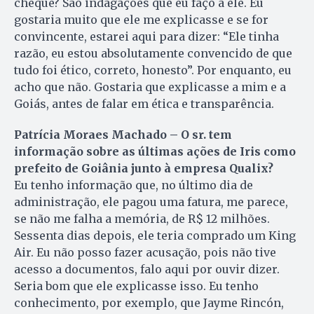
cheque? São indagações que eu faço a ele. Eu
gostaria muito que ele me explicasse e se for
convincente, estarei aqui para dizer: “Ele tinha
razão, eu estou absolutamente convencido de que
tudo foi ético, correto, honesto”. Por en­quan­to, eu
acho que não. Gostaria que explicasse a mim e a
Goiás, an­tes de falar em ética e transparência.
Patrícia Moraes Machado – O sr. tem
informação sobre as últimas ações de Iris como
prefeito de Goiânia junto à empresa Qualix?
Eu tenho informação que, no último dia de
administração, ele pagou uma fatura, me parece,
se não me falha a memória, de R$ 12 milhões.
Sessenta dias depois, ele teria comprado um King
Air. Eu não posso fazer acusação, pois não tive
acesso a documentos, falo aqui por ouvir dizer.
Seria bom que ele explicasse isso. Eu tenho
conhecimento, por exemplo, que Jayme Rincón,