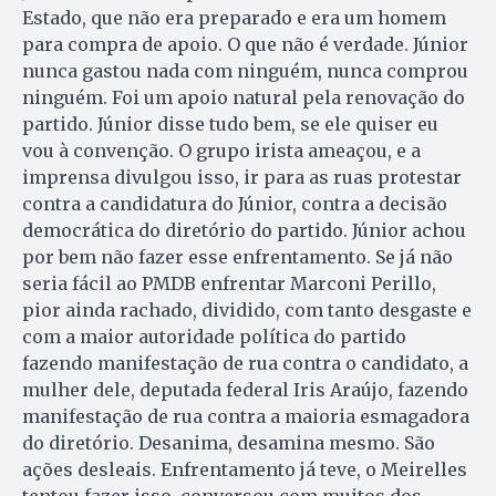
Estado, que não era preparado e era um homem
para compra de apoio. O que não é verdade. Júnior
nunca gastou nada com ninguém, nunca comprou
ninguém. Foi um apoio natural pela renovação do
partido. Júnior disse tudo bem, se ele quiser eu
vou à convenção. O gru­po irista ameaçou, e a
imprensa di­vulgou isso, ir para as ruas protestar
contra a candidatura do Júnior, contra a decisão
democrática do diretório do partido. Júnior achou
por bem não fazer esse enfrentamento. Se já não
seria fácil ao PMDB en­fren­tar Marconi Perillo,
pior ainda ra­chado, dividido, com tanto desgaste e
com a maior autoridade política do partido
fazendo manifestação de rua contra o candidato, a
mulher dele, deputada federal Iris Araújo, fazendo
manifestação de rua contra a maioria esmagadora
do diretório. Desanima, desamina mes­mo. São
ações desleais. Enfren­tamento já teve, o Meirelles