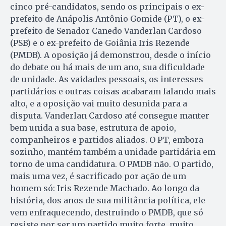
cinco pré-candidatos, sendo os principais o ex-
prefeito de Anápolis Antônio Gomide (PT), o ex-
prefeito de Senador Canedo Vanderlan Car­do­so
(PSB) e o ex-prefeito de Goiâ­nia Iris Rezende
(PMDB). A oposição já demonstrou, desde o início
do debate ou há mais de um ano, sua dificuldade
de unidade. As vaidades pessoais, os interesses
partidários e outras coisas acabaram falando mais
alto, e a oposição vai muito desunida para a
disputa. Vanderlan Cardoso até consegue manter
bem unida a sua base, estrutura de apoio,
companheiros e partidos aliados. O PT, embora
sozinho, mantém também a unidade partidária em
torno de uma candidatura. O PMDB não. O partido,
mais uma vez, é sacrificado por ação de um
homem só: Iris Rezende Ma­chado. Ao longo da
história, dos anos de sua militância política, ele
vem enfraquecendo, destruindo o PMDB, que só
resiste por ser um partido muito forte, muito