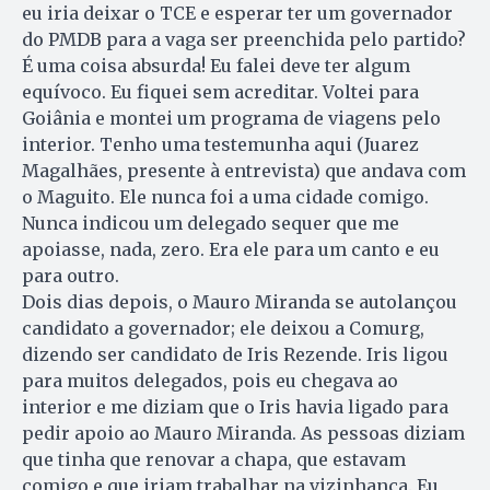
eu iria deixar o TCE e esperar ter um governador
do PMDB para a vaga ser preenchida pelo partido?
É uma coisa absurda! Eu falei deve ter algum
equívoco. Eu fiquei sem acreditar. Voltei para
Goiânia e montei um programa de viagens pelo
interior. Tenho uma testemunha aqui (Juarez
Maga­lhães, presente à entrevista) que andava com
o Maguito. Ele nunca foi a uma cidade comigo.
Nunca indicou um delegado sequer que me
apoiasse, nada, zero. Era ele para um canto e eu
para outro.
Dois dias depois, o Mauro Miranda se autolançou
candidato a governador; ele deixou a Comurg,
dizendo ser candidato de Iris Rezende. Iris ligou
para muitos delegados, pois eu chegava ao
interior e me diziam que o Iris havia ligado para
pedir apoio ao Mauro Miranda. As pessoas diziam
que tinha que renovar a chapa, que estavam
comigo e que iriam trabalhar na vizinhança. Eu