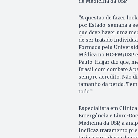
de Medicina da USP.
“A questão de fazer loc
por Estado, semana a se
que deve haver uma medi
de ser tratado individua
Formada pela Universida
Médica no HC-FM/USP e 
Paulo, Hajjar diz que, 
Brasil com combate à pa
sempre acredito. Não di
tamanho da perda. Tem
todo.”
Especialista em Clínica
Emergência e Livre-Docê
Medicina da USP, a anap
ineficaz tratamento pre
teria a cura dessa doen