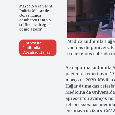
Marcelo Granja: “A
Polícia Militar de
Goiás nunca
combateu tanto o
tráfico de drogas
como agora”
Médica Ludhmila Hajjar
Entrevista |
vacinas disponíveis. E 
Ludhmila
Abrahão Hajjar
o que temos cobrado i
A anapolina Ludhmila Ab
pacientes com Covid-19 
março de 2020. Médica c
Hajjar é uma das referê
Medicina da Universidad
apresentou avanços no 
retrocessos nas medidas
coronavírus (Sars-CoV-2)