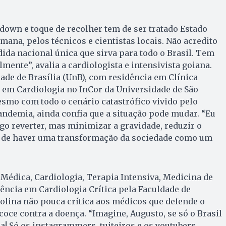
kdown e toque de recolher tem de ser tratado Estado
mana, pelos técnicos e cientistas locais. Não acredito
da nacional única que sirva para todo o Brasil. Tem
lmente”, avalia a cardiologista e intensivista goiana.
de de Brasília (UnB), com residência em Clínica
em Cardiologia no InCor da Universidade de São
mesmo com todo o cenário catastrófico vivido pelo
ndemia, ainda confia que a situação pode mudar. “Eu
go reverter, mas minimizar a gravidade, reduzir o
 de haver uma transformação da sociedade como um
 Médica, Cardiologia, Terapia Intensiva, Medicina de
ncia em Cardiologia Crítica pela Faculdade de
olina não pouca crítica aos médicos que defende o
coce contra a doença. “Imagine, Augusto, se só o Brasil
ça! Só os instagrammers, tuiteiros e os youtubers