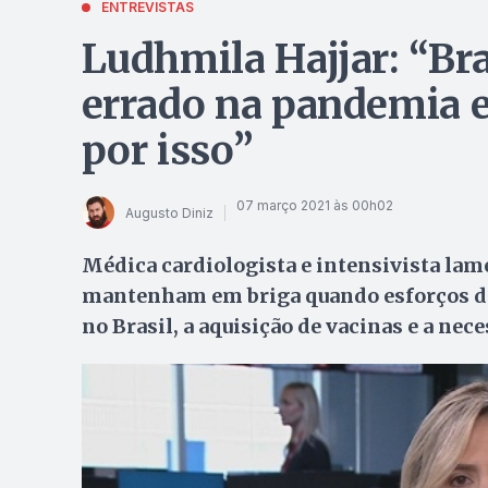
ENTREVISTAS
Ludhmila Hajjar: “Bra
errado na pandemia 
por isso”
07 março 2021 às 00h02
Augusto Diniz
Médica cardiologista e intensivista lam
mantenham em briga quando esforços de
no Brasil, a aquisição de vacinas e a ne