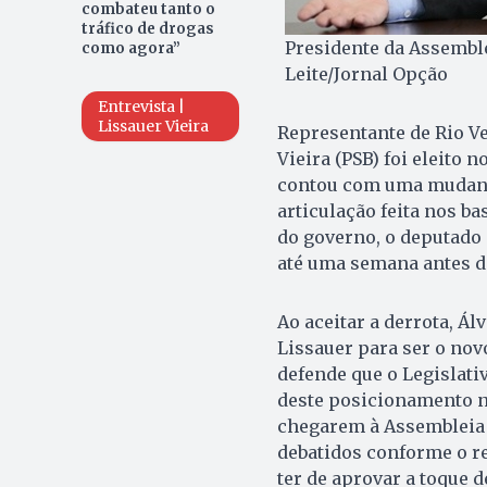
combateu tanto o
tráfico de drogas
Presidente da Assemble
como agora”
Leite/Jornal Opção
Entrevista |
Lissauer Vieira
Representante de Rio Ve
Vieira (PSB) foi eleito
contou com uma mudanç
articulação feita nos ba
do governo, o deputado
até uma semana antes da
Ao aceitar a derrota, Á
Lissauer para ser o nov
defende que o Legislati
deste posicionamento na
chegarem à Assembleia 
debatidos conforme o r
ter de aprovar a toque d