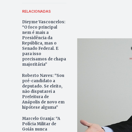
RELACIONADAS
Dieyme Vasconcelos:
“O foco principal
nem é mais a
Presidência da
República, mas o
Senado Federal. E
para isso
precisamos de chapa
majoritária”
Roberto Naves: “Sou
pré-candidato a
deputado. Se eleito,
não disputarei a
Prefeitura de
Anápolis de novo em
hipótese alguma”
Marcelo Granja: “A
Polícia Militar de
Goiás nunca