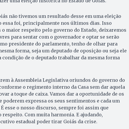
zer uma eleição histórica no Estado de Goiás.
oiás não tivemos um resultado desse em uma eleição
essa foi, principalmente nos últimos dias. Isso
 o maior respeito pelo governo do Estado, deixaremos
ivres para sentar com o governador e optar se serão
omo presidente do parlamento, tenho de olhar para
mesma forma, seja um deputado de oposição ou seja ele
 a condição de o deputado trabalhar da mesma forma
rem à Assembleia Legislativa oriundos do governo do
 conforme o regimento interno da Casa sem dar aquela
rovar a toque de caixa. Vamos dar a oportunidade de os
e poderem expressa os seus sentimentos e cada um
. É esse o nosso discurso, sempre foi assim que
 respeito. Com muita harmonia. E ajudando,
utivo estadual poder tirar Goiás da crise.