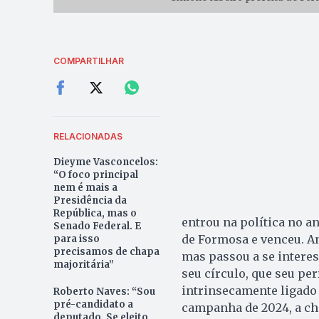
COMPARTILHAR
RELACIONADAS
Dieyme Vasconcelos:
“O foco principal
nem é mais a
Presidência da
República, mas o
entrou na política no a
Senado Federal. E
de Formosa e venceu. An
para isso
precisamos de chapa
mas passou a se interes
majoritária”
seu círculo, que seu pe
intrinsecamente ligado 
Roberto Naves: “Sou
pré-candidato a
campanha de 2024, a ch
deputado. Se eleito,