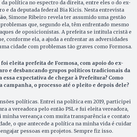
a política no espectro da direita, entre eles o do ex-
o e da deputada federal Bia Kicis. Nesta entrevista
ção
, Simone Ribeiro revela ter assumido uma gestão
, problemas que, segundo ela, têm enfrentado mesmo
ques de oposicionistas. A prefeita se intitula cristã e
e, conforme ela, a ajuda a enfrentar as adversidades
 uma cidade com problemas tão graves como Formosa.
foi eleita prefeita de Formosa, com apoio do ex-
aro e desbancando grupos políticos tradicionais da
a essa expectativa de chegar à Prefeitura? Como
 a campanha, o processo até o pleito e depois dele?
sões políticas. Entrei na política em 2019, participei
a a vereadora pelo então PSL e fui eleita vereadora,
i minha vereança com muita transparência e contato
ade, o que antecede a política na minha vida é cuidar
 engajar pessoas em projetos. Sempre fiz isso.