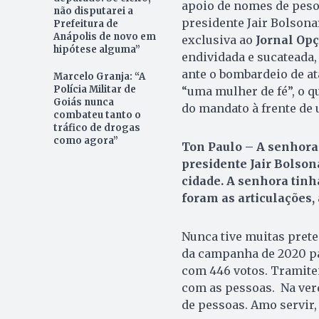
apoio de nomes de peso d
não disputarei a
presidente Jair Bolsonar
Prefeitura de
Anápolis de novo em
exclusiva ao
Jornal Op
hipótese alguma”
endividada e sucateada
ante o bombardeio de ata
Marcelo Granja: “A
Polícia Militar de
“uma mulher de fé”, o qu
Goiás nunca
do mandato à frente de
combateu tanto o
tráfico de drogas
como agora”
Ton Paulo – A senhora 
presidente Jair Bolson
cidade. A senhora tinh
foram as articulações,
Nunca tive muitas preten
da campanha de 2020 par
com 446 votos. Tramite
com as pessoas. Na verd
de pessoas. Amo servir,