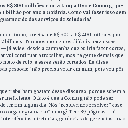
os R$ 800 milhões com a Limpa Gyn e Comurg, que
 1 bilhão por ano a Goiânia. Como vai fazer isso sem
guarnecido dos serviços de zeladoria?
anter limpo, precisa de R$ 300 a R$ 400 milhões por
1,2 bilhões. Teremos momentos difíceis para essas
— já avisei desde a campanha que eu iria fazer cortes,
ar vai continuar a trabalhar, mas há gente demais que
o meio de rolo, e esses serão cortados. Eu disse
ssas pessoas: “não precisa votar em mim, pois vou pôr
que trabalham gostam desse discurso, porque sabem a
r ineficiente. O fato é que a Comurg não pode ser
de ter fim algum dia. Nós “resolvemos resolver” esse
am o organograma da Comurg? Tem 39 páginas — é
intendências, diretorias, gerências de gerências… não