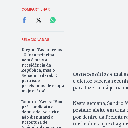
COMPARTILHAR
RELACIONADAS
Dieyme Vasconcelos:
“O foco principal
nem é mais a
Presidência da
República, mas o
desnecessários e mal u
Senado Federal. E
o eleitor saberia reconh
para isso
precisamos de chapa
para fazer a máquina m
majoritária”
Roberto Naves: “Sou
Nesta semana, Sandro M
pré-candidato a
prefeito eleito em uma 
deputado. Se eleito,
por dentro da Prefeitur
não disputarei a
Prefeitura de
ineficiência que diagno
Anápolis de novo em