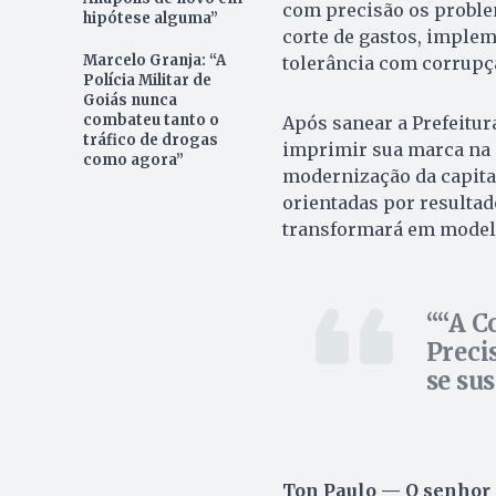
com precisão os problem
hipótese alguma”
corte de gastos, implem
Marcelo Granja: “A
tolerância com corrupç
Polícia Militar de
Goiás nunca
combateu tanto o
Após sanear a Prefeitur
tráfico de drogas
imprimir sua marca na g
como agora”
modernização da capita
orientadas por resultad
transformará em modelo
“A C
Preci
se su
Ton Paulo — O senhor 