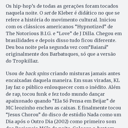
Os hip-hop’s de todas as gerações foram tocados
naquela noite. O
set
de Kleber é didático no que se
refere a história do movimento cultural. Iniciou
com os clássicos americanos “Hypnotized” de
The Notorious B.I.G. e “Love” de J Dilla. Chegou em
brasilidades e depois disso tudo ficou diferente.
Deu boa noite pela segunda vez com“Baianá”
originalmente dos Barbatuques, só que a versão
do Tropkillaz.
Usou de
back spins
criando misturas jamais antes
encaixadas daquela maneira. Em suas viradas, KL
Jay faz o público enlouquecer com o inédito. Além
de rap, tocou funk e fez todo mundo dançar
apaixonado quando “Ela Só Pensa em Beijar” de
MC leozinho encheu as caixas. E finalmente tocou
“Jesus Chorou” do disco de estúdio Nada como um
Dia após o Outro Dia (2002) como primeiro som