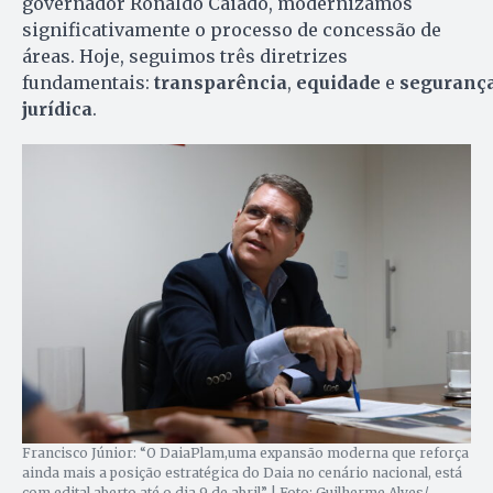
governador Ronaldo Caiado, modernizamos
significativamente o processo de concessão de
áreas. Hoje, seguimos três diretrizes
fundamentais:
transparência
,
equidade
e
seguranç
jurídica
.
Francisco Júnior: “O DaiaPlam,uma expansão moderna que reforça
ainda mais a posição estratégica do Daia no cenário nacional, está
com edital aberto até o dia 9 de abril” | Foto: Guilherme Alves/