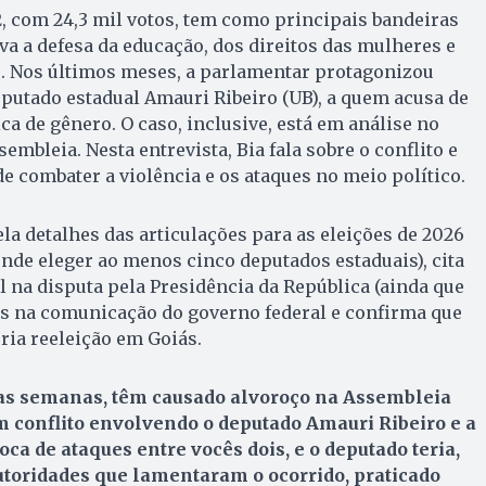
, com 24,3 mil votos, tem como principais bandeiras
va a defesa da educação, dos direitos das mulheres e
s. Nos últimos meses, a parlamentar protagonizou
putado estadual Amauri Ribeiro (UB), a quem acusa de
ica de gênero. O caso, inclusive, está em análise no
embleia. Nesta entrevista, Bia fala sobre o conflito e
de combater a violência e os ataques no meio político.
a detalhes das articulações para as eleições de 2026
ende eleger ao menos cinco deputados estaduais), cita
l na disputa pela Presidência da República (ainda que
as na comunicação do governo federal e confirma que
pria reeleição em Goiás.
as semanas, têm causado alvoroço na Assembleia
m conflito envolvendo o deputado Amauri Ribeiro e a
ca de ataques entre vocês dois, e o deputado teria,
utoridades que lamentaram o ocorrido, praticado