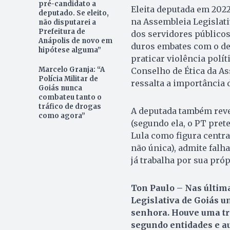
pré-candidato a
Eleita deputada em 2022
deputado. Se eleito,
na Assembleia Legislati
não disputarei a
Prefeitura de
dos servidores público
Anápolis de novo em
duros embates com o de
hipótese alguma”
praticar violência polít
Marcelo Granja: “A
Conselho de Ética da Ass
Polícia Militar de
ressalta a importância 
Goiás nunca
combateu tanto o
tráfico de drogas
A deputada também revel
como agora”
(segundo ela, o PT pret
Lula como figura centra
não única), admite falh
já trabalha por sua pró
Ton Paulo – Nas últim
Legislativa de Goiás u
senhora. Houve uma tro
segundo entidades e a