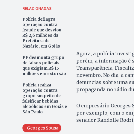
RELACIONADAS
Polícia deflagra
operação contra
fraude que desviou
R$ 2,6 milhões da
Prefeitura de
Nazário, em Goiás
Agora, a polícia inves
PF desmonta grupo
porém, a informação é s
de falsos policiais
Transparência, Fiscaliz
que exigiam R$ 15
milhões em extorsão
novembro. No dia, a ca
denuncias sobre uma sup
Polícia realiza
propaganda no rádio dur
operação contra
grupo suspeito de
falsificar bebidas
O empresário Georges So
alcoólicas em Goiás e
São Paulo
por exemplo, com o emp
senador Randolfe Rodrig
Georges Sousa