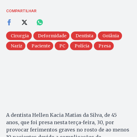
COMPARTILHAR
Cirurgia
Deformidade
Dentista
Goiânia
Nariz
Paciente
PC
Polícia
Presa
A dentista Hellen Kacia Matias da Silva, de 45
anos, que foi presa nesta terça-feira, 30, por
provocar ferimentos graves no rosto de ao menos
10 pacientes devido a complicações de