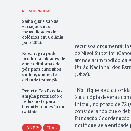
RELACIONADAS
Saiba quais são as
variações nas
mensalidades dos
colégios em Goiânia
para 2026
recursos orçamentários
de Nível Superior (Capes
Nova regra pode
proibir faculdades de
atende a um pedido da 
emitir diplomas de
União Nacional dos Estu
pós para cursinhos
(Ubes).
on-line; sindicato
defende transição
“Notifique-se a autorid
Projeto Eco Escolas
amplia premiação e
(cuja cópia deverá aco
reduz meta para
inicial, no prazo de 72 
incentivar adesão em
considerando que o deba
Goiânia
Fundação Coordenação d
notifique-se a entidade
ANPG
Ubes