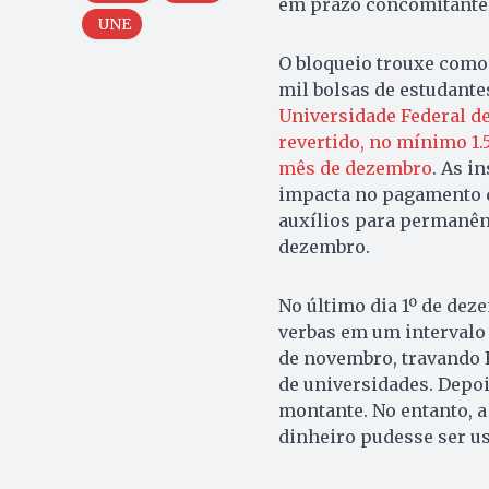
em prazo concomitante d
UNE
O bloqueio trouxe como
mil bolsas de estudante
Universidade Federal de
revertido, no mínimo 1
mês de dezembro
. As i
impacta no pagamento d
auxílios para permanên
dezembro.
No último dia 1º de dez
verbas em um intervalo d
de novembro, travando R
de universidades. Depoi
montante. No entanto, a
dinheiro pudesse ser us