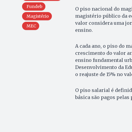
Fundeb
O piso nacional do magis
magistério público da e
Magistério
valor considera uma jo
MEC
ensino.
A cada ano, o piso do m
crescimento do valor an
ensino fundamental urb
Desenvolvimento da Educ
o reajuste de 15% no val
O piso salarial é defini
básica são pagos pelas 