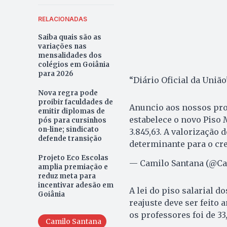
RELACIONADAS
Saiba quais são as
variações nas
mensalidades dos
colégios em Goiânia
para 2026
“Diário Oficial da União”
Nova regra pode
proibir faculdades de
Anuncio aos nossos prof
emitir diplomas de
estabelece o novo Piso M
pós para cursinhos
on-line; sindicato
3.845,63. A valorização 
defende transição
determinante para o cr
Projeto Eco Escolas
— Camilo Santana (@C
amplia premiação e
reduz meta para
incentivar adesão em
A lei do piso salarial 
Goiânia
reajuste deve ser feito 
os professores foi de 33
Camilo Santana