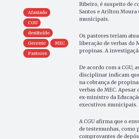
Ribeiro, é suspeito de 
Santos e Arilton Moura 
Afastado
municipais.
CGU
destituído
Os pastores teriam atua
liberação de verbas do
Gerente
MEC
propinas. A investigaçã
Pastores
De acordo com a CGU, a
disciplinar indicam que
na cobrança de propinas
verbas do MEC. Apesar 
ex-ministro da Educaçã
executivos municipais.
A CGU afirma que o en
de testemunhas, como p
comprovantes de depósi