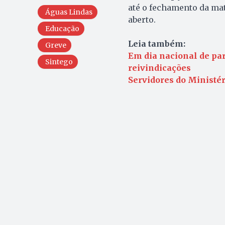
até o fechamento da ma
Águas Lindas
aberto.
Educação
Leia também:
Greve
Em dia nacional de pa
Sintego
reivindicações
Servidores do Ministé