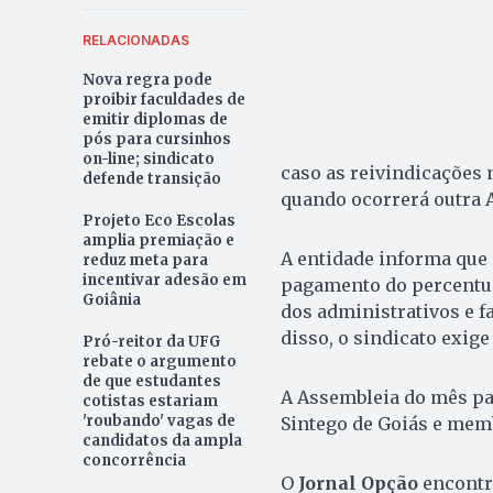
RELACIONADAS
Nova regra pode
proibir faculdades de
emitir diplomas de
pós para cursinhos
on-line; sindicato
caso as reivindicações n
defende transição
quando ocorrerá outra 
Projeto Eco Escolas
amplia premiação e
A entidade informa que 
reduz meta para
incentivar adesão em
pagamento do percentual
Goiânia
dos administrativos e fa
disso, o sindicato exige
Pró-reitor da UFG
rebate o argumento
de que estudantes
A Assembleia do mês pa
cotistas estariam
'roubando' vagas de
Sintego de Goiás e memb
candidatos da ampla
concorrência
O
Jornal Opção
encontro