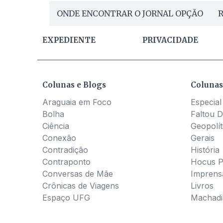
ONDE ENCONTRAR O JORNAL OPÇÃO
R
EXPEDIENTE
PRIVACIDADE
Colunas e Blogs
Colunas
Araguaia em Foco
Especial
Bolha
Faltou D
Ciência
Geopolít
Conexão
Gerais
Contradição
História
Contraponto
Hocus 
Conversas de Mãe
Imprens
Crônicas de Viagens
Livros
Espaço UFG
Machadia