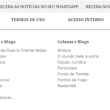
ECEBA AS NOTÍCIAS NO SEU WHATSAPP
RECEBA NOV
TERMOS DE USO
ACESSO INTERNO
 e Blogs
Colunas e Blogs
 da Guerra Oriente Médio
Música
izer
O mundo bate à porta
ica
Opção Jurídica
Periscópio
Ponto de Partida
Pocus
Pontos de Fuga
a
Realpolitik
nices...