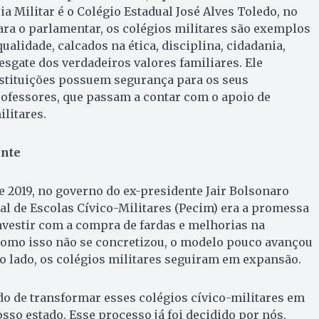
a Militar é o Colégio Estadual José Alves Toledo, no
ra o parlamentar, os colégios militares são exemplos
alidade, calcados na ética, disciplina, cidadania,
esgate dos verdadeiros valores familiares. Ele
nstituições possuem segurança para os seus
rofessores, que passam a contar com o apoio de
litares.
ente
 2019, no governo do ex-presidente Jair Bolsonaro
al de Escolas Cívico-Militares (Pecim) era a promessa
nvestir com a compra de fardas e melhorias na
 como isso não se concretizou, o modelo pouco avançou
o lado, os colégios militares seguiram em expansão.
do de transformar esses colégios cívico-militares em
sso estado. Esse processo já foi decidido por nós,