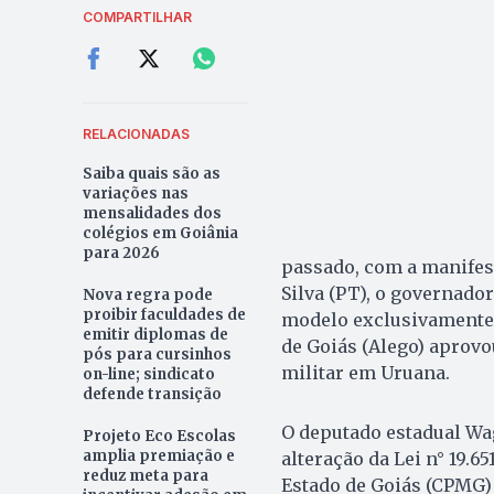
COMPARTILHAR
RELACIONADAS
Saiba quais são as
variações nas
mensalidades dos
colégios em Goiânia
para 2026
passado, com a manifes
Silva (PT), o governado
Nova regra pode
proibir faculdades de
modelo exclusivamente m
emitir diplomas de
de Goiás (Alego) aprov
pós para cursinhos
militar em Uruana.
on-line; sindicato
defende transição
O deputado estadual Wag
Projeto Eco Escolas
amplia premiação e
alteração da Lei n° 19.65
reduz meta para
Estado de Goiás (CPMG) 