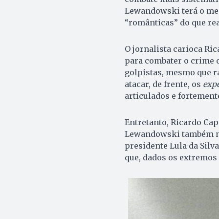
Lewandowski terá o me
“românticas” do que rea
O jornalista carioca Ric
para combater o crime o
golpistas, mesmo que r
atacar, de frente, os
expe
articulados e fortemen
Entretanto, Ricardo Cape
Lewandowski também não
presidente Lula da Silv
que, dados os extremos 