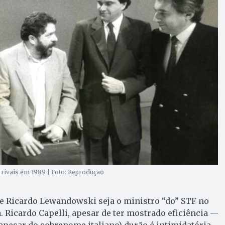
: rivais em 1989 | Foto: Reprodução
ue Ricardo Lewandowski seja o ministro “do” STF no
. Ricardo Capelli, apesar de ter mostrado eficiência —
(apesar do sobrenome italiano) durão é intimidatória