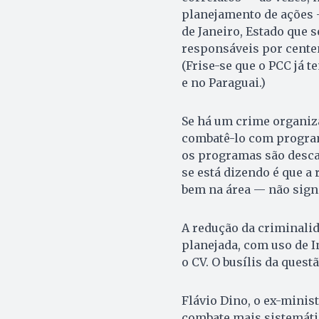
planejamento de ações 
de Janeiro, Estado que 
responsáveis por centen
(Frise-se que o PCC já 
e no Paraguai.)
Se há um crime organiz
combatê-lo com program
os programas são desca
se está dizendo é que a
bem na área — não signi
A redução da criminalid
planejada, com uso de I
o CV. O busílis da quest
Flávio Dino, o ex-minis
combate mais sistemáti