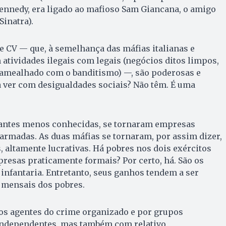
ennedy, era ligado ao mafioso Sam Giancana, o amigo
Sinatra).
e CV — que, à semelhança das máfias italianas e
atividades ilegais com legais (negócios ditos limpos,
amealhado com o banditismo) —, são poderosas e
a ver com desigualdades sociais? Não têm. É uma
iantes menos conhecidas, se tornaram empresas
armadas. As duas máfias se tornaram, por assim dizer,
s, altamente lucrativas. Há pobres nos dois exércitos
mpresas praticamente formais? Por certo, há. São os
a infantaria. Entretanto, seus ganhos tendem a ser
 mensais dos pobres.
los agentes do crime organizado e por grupos
 independentes, mas também com relativo