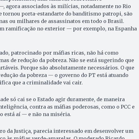
—, agora associados às milícias, notadamente no Rio
se tornou porta-estandarte do banditismo patropi, são
as ou milhares de assassinatos em todo o Brasil.
tem ramificação no exterior — por exemplo, na Espanha
ado, patrocinado por máfias ricas, não há como
as de redução da pobreza. Não se está sugerindo que
rtáveis. Porque são absolutamente necessários. O que
 redução da pobreza — o governo do PT está atuando
fica que a criminalidade vai cair.
ade só cai se o Estado agir duramente, de maneira
nteligência, contra as máfias poderosas, como o PCC e
ão está aí — e não na miséria.
tro da Justiça, parecia interessado em desenvolver um
co às máfias verde-amarelas. O moderado Ricardo