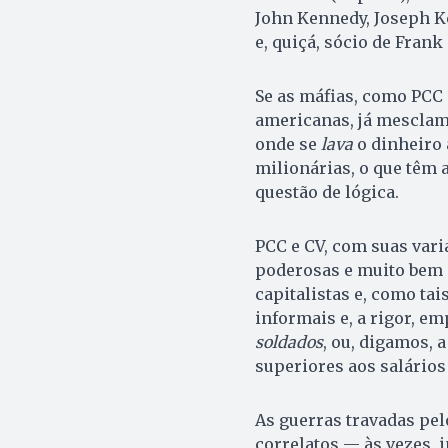
John Kennedy, Joseph K
e, quiçá, sócio de Frank 
Se as máfias, como PCC 
americanas, já mesclam 
onde se
lava
o dinheiro 
milionárias, o que têm 
questão de lógica.
PCC e CV, com suas var
poderosas e muito bem 
capitalistas e, como tai
informais e, a rigor, e
soldados
, ou, digamos, 
superiores aos salários
As guerras travadas pe
correlatos — às vezes,