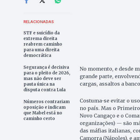
RELACIONADAS
STF e suicídio da
extrema direita
reabrem caminho
para uma direita
democrática
Segurança é decisiva
No momento, e desde mui
para o pleito de 2026,
grande parte, envolvend
mas não deve ser
cargas, assaltos a banc
pauta única na
disputa contra Lula
Costuma-se evitar o uso
Números contrariam
oposição e indicam
no país. Mas o Primeir
que Mabel está no
Novo Cangaço e o Coman
caminho certo
organizações) — são máf
das máfias italianas, co
Camorra (Nápoles), e am