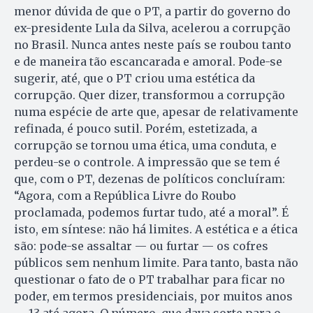
menor dúvida de que o PT, a partir do governo do
ex-presidente Lula da Silva, acelerou a corrupção
no Brasil. Nunca antes neste país se roubou tanto
e de maneira tão escancarada e amoral. Pode-se
sugerir, até, que o PT criou uma estética da
corrupção. Quer dizer, transformou a corrupção
numa espécie de arte que, apesar de relativamente
refinada, é pouco sutil. Porém, estetizada, a
corrupção se tornou uma ética, uma conduta, e
perdeu-se o controle. A impressão que se tem é
que, com o PT, dezenas de políticos concluíram:
“Agora, com a República Livre do Roubo
proclamada, podemos furtar tudo, até a moral”. É
isto, em síntese: não há limites. A estética e a ética
são: pode-se assaltar — ou furtar — os cofres
públicos sem nenhum limite. Para tanto, basta não
questionar o fato de o PT trabalhar para ficar no
poder, em termos presidenciais, por muitos anos
— 13 até agora. O número, que dava sorte para o