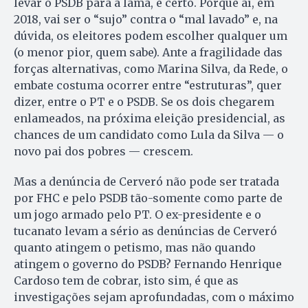
levar o PSDB para a lama, é certo. Porque aí, em
2018, vai ser o “sujo” contra o “mal lavado” e, na
dúvida, os eleitores podem escolher qualquer um
(o menor pior, quem sabe). Ante a fragilidade das
forças alternativas, como Marina Silva, da Rede, o
embate costuma ocorrer entre “estruturas”, quer
dizer, entre o PT e o PSDB. Se os dois chegarem
enlameados, na próxima eleição presidencial, as
chances de um candidato como Lula da Silva — o
novo pai dos pobres — crescem.
Mas a denúncia de Cerveró não pode ser tratada
por FHC e pelo PSDB tão-somente como parte de
um jogo armado pelo PT. O ex-presidente e o
tucanato levam a sério as denúncias de Cerveró
quanto atingem o petismo, mas não quando
atingem o governo do PSDB? Fernando Henrique
Cardoso tem de cobrar, isto sim, é que as
investigações sejam aprofundadas, com o máximo