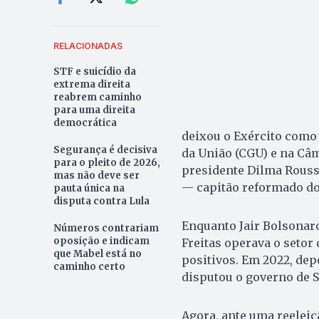
RELACIONADAS
STF e suicídio da
extrema direita
reabrem caminho
para uma direita
democrática
deixou o Exército como 
Segurança é decisiva
da União (CGU) e na Câ
para o pleito de 2026,
presidente Dilma Rousse
mas não deve ser
— capitão reformado do 
pauta única na
disputa contra Lula
Enquanto Jair Bolsonar
Números contrariam
oposição e indicam
Freitas operava o setor
que Mabel está no
positivos. Em 2022, dep
caminho certo
disputou o governo de Sã
Agora, ante uma reeleiç