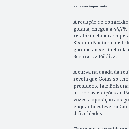
Redução importante
A redução de homicídios
goiana, chegou a 44,7%
relatório elaborado pel
Sistema Nacional de In
ganhou ao ser incluída n
Segurança Pública.
A curva na queda de rou
revela que Goiás só tem
presidente Jair Bolsona
turno das eleições ao P
vozes a oposição aos go
enquanto esteve no Con
dificuldades.
Tanto que o presidente