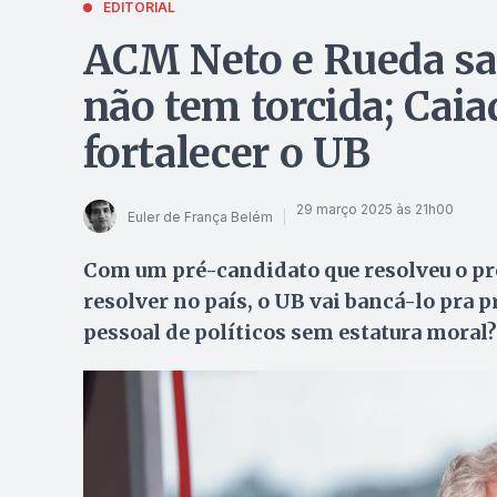
EDITORIAL
ACM Neto e Rueda sa
não tem torcida; Caia
fortalecer o UB
29 março 2025 às 21h00
Euler de França Belém
Com um pré-candidato que resolveu o pr
resolver no país, o UB vai bancá-lo pra p
pessoal de políticos sem estatura moral?