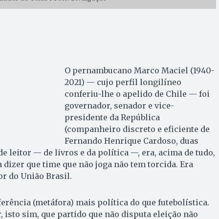
O pernambucano Marco Maciel (1940-
2021) — cujo perfil longilíneo
conferiu-lhe o apelido de Chile — foi
governador, senador e vice-
presidente da República
(companheiro discreto e eficiente de
Fernando Henrique Cardoso, duas
e leitor — de livros e da política —, era, acima de tudo,
 dizer que time que não joga não tem torcida. Era
or do União Brasil.
eferência (metáfora) mais política do que futebolística.
, isto sim, que partido que não disputa eleição não