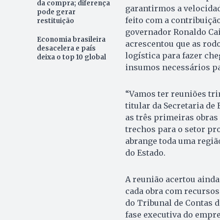
da compra; diferença
garantirmos a velocida
pode gerar
feito com a contribuiçã
restituição
governador Ronaldo Caia
Economia brasileira
acrescentou que as rodo
desacelera e país
logística para fazer c
deixa o top 10 global
insumos necessários par
“Vamos ter reuniões tri
titular da Secretaria de 
as três primeiras obras
trechos para o setor pro
abrange toda uma regiã
do Estado.
A reunião acertou ainda
cada obra com recursos
do Tribunal de Contas d
fase executiva do empr