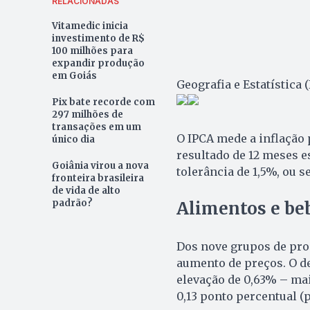
RELACIONADAS
Vitamedic inicia
investimento de R$
100 milhões para
expandir produção
em Goiás
Geografia e Estatística
Pix bate recorde com
297 milhões de
transações em um
O IPCA mede a inflação 
único dia
resultado de 12 meses e
Goiânia virou a nova
tolerância de 1,5%, ou se
fronteira brasileira
de vida de alto
padrão?
Alimentos e be
Dos nove grupos de prod
aumento de preços. O de
elevação de 0,63% – mai
0,13 ponto percentual (p