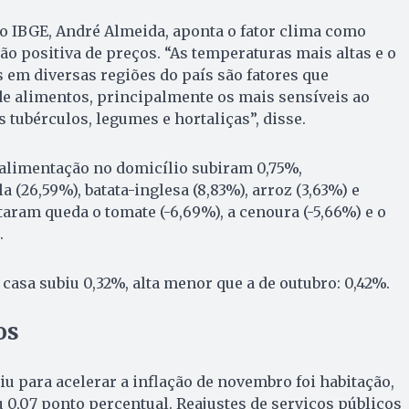
o IBGE, André Almeida, aponta o fator clima como
ão positiva de preços. “As temperaturas mais altas e o
em diversas regiões do país são fatores que
de alimentos, principalmente os mais sensíveis ao
 tubérculos, legumes e hortaliças”, disse.
alimentação no domicílio subiram 0,75%,
 (26,59%), batata-inglesa (8,83%), arroz (3,63%) e
taram queda o tomate (-6,69%), a cenoura (-5,66%) e o
).
 casa subiu 0,32%, alta menor que a de outubro: 0,42%.
cos
iu para acelerar a inflação de novembro foi habitação,
 0,07 ponto percentual. Reajustes de serviços públicos