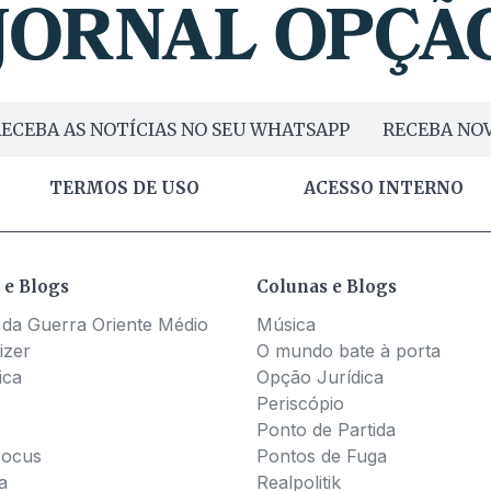
ECEBA AS NOTÍCIAS NO SEU WHATSAPP
RECEBA NOV
TERMOS DE USO
ACESSO INTERNO
 e Blogs
Colunas e Blogs
 da Guerra Oriente Médio
Música
izer
O mundo bate à porta
ica
Opção Jurídica
Periscópio
Ponto de Partida
Pocus
Pontos de Fuga
a
Realpolitik