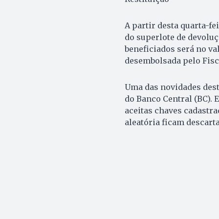
A partir desta quarta-f
do superlote de devoluçã
beneficiados será no valo
desembolsada pelo Fisco
Uma das novidades deste
do Banco Central (BC). 
aceitas chaves cadastr
aleatória ficam descart