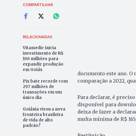
COMPARTILHAR
RELACIONADAS
Vitamedic inicia
investimento de R$
100 milhões para
expandir produção
em Goiás
documento este ano. O
comparação a 2022, qua
Pix bate recorde com
297 milhões de
transações em um
Para declarar, é precis
único dia
disponível para downlo
Goiânia virou a nova
deixa de fazer a declara
fronteira brasileira
multa mínima de R$ 165
de vida de alto
padrão?
Restituição