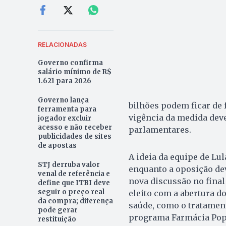
RELACIONADAS
Governo confirma
salário mínimo de R$
1.621 para 2026
Governo lança
bilhões podem ficar de f
ferramenta para
vigência da medida deve
jogador excluir
acesso e não receber
parlamentares.
publicidades de sites
de apostas
A ideia da equipe de Lu
STJ derruba valor
enquanto a oposição dev
venal de referência e
nova discussão no final
define que ITBI deve
seguir o preço real
eleito com a abertura d
da compra; diferença
saúde, como o tratamen
pode gerar
programa Farmácia Popu
restituição