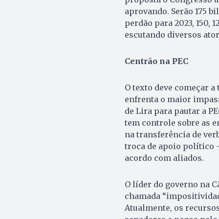
aprovando. Serão 175 bi
perdão para 2023, 150, 1
escutando diversos ator
Centrão na PEC
O texto deve começar a 
enfrenta o maior impass
de Lira para pautar a P
tem controle sobre as 
na transferência de ver
troca de apoio político
acordo com aliados.
O líder do governo na C
chamada “impositividad
Atualmente, os recursos