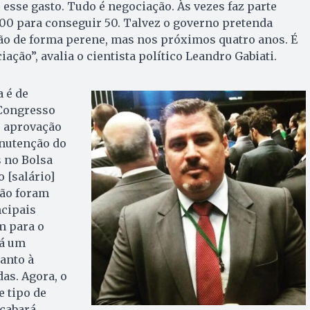
 esse gasto. Tudo é negociação. Às vezes faz parte
00 para conseguir 50. Talvez o governo pretenda
não de forma perene, mas nos próximos quatro anos. É
ação”, avalia o cientista político Leandro Gabiati.
a é de
 Congresso
é aprovação
nutenção do
s no Bolsa
o [salário]
ção foram
ncipais
m para o
há um
anto à
as. Agora, o
e tipo de
cabará