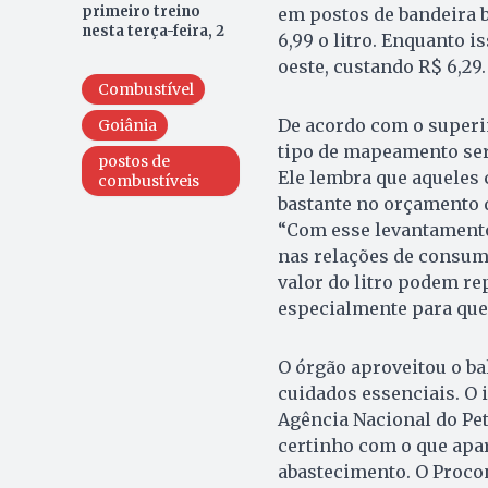
primeiro treino
em postos de bandeira b
nesta terça-feira, 2
6,99 o litro. Enquanto i
oeste, custando R$ 6,29.
Combustível
De acordo com o superi
Goiânia
tipo de mapeamento ser
postos de
Ele lembra que aqueles
combustíveis
bastante no orçamento 
“Com esse levantament
nas relações de consu
valor do litro podem re
especialmente para quem
O órgão aproveitou o ba
cuidados essenciais. O 
Agência Nacional do Petr
certinho com o que apar
abastecimento. O Procon