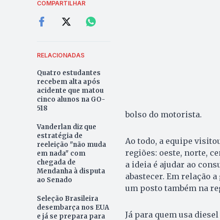
COMPARTILHAR
RELACIONADAS
Quatro estudantes
recebem alta após
acidente que matou
cinco alunos na GO-
518
bolso do motorista.
Vanderlan diz que
estratégia de
Ao todo, a equipe visit
reeleição "não muda
regiões: oeste, norte, c
em nada" com
chegada de
a ideia é ajudar ao con
Mendanha à disputa
abastecer. Em relação a
ao Senado
um posto também na regi
Seleção Brasileira
desembarça nos EUA
Já para quem usa diesel
e já se prepara para