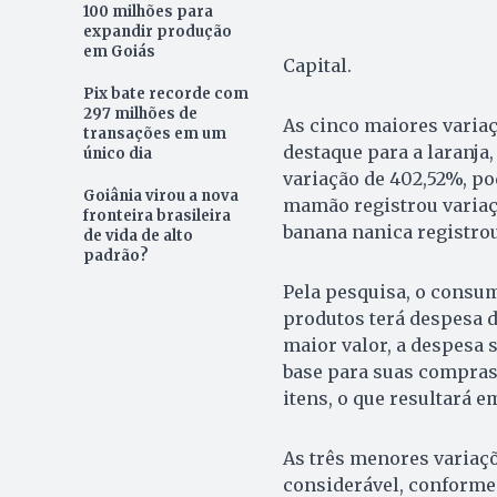
100 milhões para
expandir produção
em Goiás
Capital.
Pix bate recorde com
297 milhões de
As cinco maiores variaç
transações em um
destaque para a laranja,
único dia
variação de 402,52%, po
Goiânia virou a nova
mamão registrou variação
fronteira brasileira
banana nanica registrou
de vida de alto
padrão?
Pela pesquisa, o consu
produtos terá despesa d
maior valor, a despesa s
base para suas compras
itens, o que resultará e
As três menores variaçõ
considerável, conforme