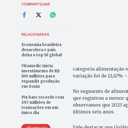
COMPARTILHAR
RELACIONADAS
Economia brasileira
desacelera e país
deixa o top 10 global
Vitamedic inicia
categoria alimentação e 
investimento de R$
variação foi de 12,47% 
100 milhões para
expandir produção
em Goiás
No segmento de aliment
Pix bate recorde com
que registrou a menor q
297 milhões de
observamos que 2023 ap
transações em um
últimos seis anos.
único dia
Vale destacar que Goiâ