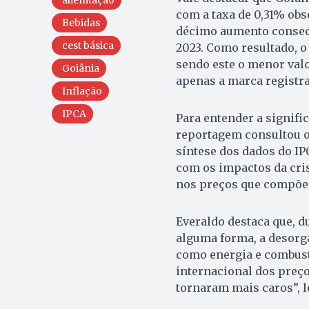
aliemtação
com a taxa de 0,31% obs
Bebidas
décimo aumento consecut
cest básica
2023. Como resultado, o
sendo este o menor val
Goiânia
apenas a marca registra
Inflação
IPCA
Para entender a signific
reportagem consultou o
síntese dos dados do IP
com os impactos da cri
nos preços que compõe
Everaldo destaca que, d
alguma forma, a desorg
como energia e combust
internacional dos preço
tornaram mais caros”, 