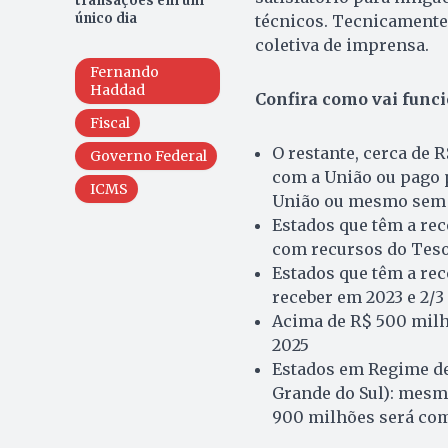
transações em um
único dia
técnicos. Tecnicamente,
coletiva de imprensa.
Fernando
Haddad
Confira como vai func
Fiscal
O restante, cerca de R
Governo Federal
com a União ou pago 
ICMS
União ou mesmo sem d
Estados que têm a re
com recursos do Tes
Estados que têm a rec
receber em 2023 e 2/
Acima de R$ 500 milh
2025
Estados em Regime de 
Grande do Sul): mesm
900 milhões será co