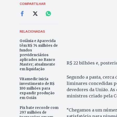
COMPARTILHAR
RELACIONADAS
Goiânia e Aparecida
têm R$ 74 milhões de
fundos
previdenciários
aplicados no Banco
R$ 22 bilhões e, poster
Master; atualmente
em liquidação
Segundo a pasta, cerca
Vitamedic inicia
liminares concedidas p
investimento de R$
100 milhões para
devedores da União. As
expandir produção
ministros criado pela C
em Goiás
Pix bate recorde com
“Chegamos a um número
297 milhões de
satisfatório para ningu