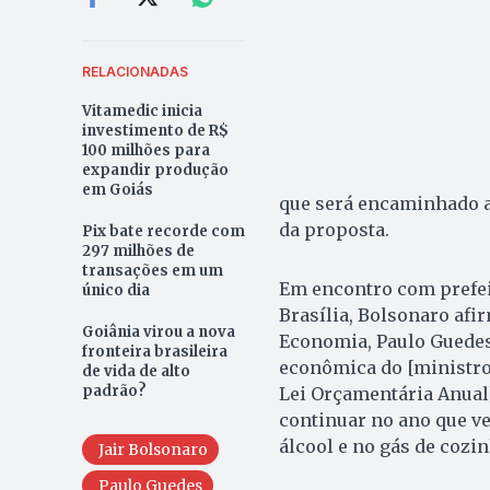
RELACIONADAS
Vitamedic inicia
investimento de R$
100 milhões para
expandir produção
em Goiás
que será encaminhado ao
da proposta.
Pix bate recorde com
297 milhões de
transações em um
Em encontro com prefeito
único dia
Brasília, Bolsonaro afi
Goiânia virou a nova
Economia, Paulo Guedes
fronteira brasileira
econômica do [ministro
de vida de alto
padrão?
Lei Orçamentária Anual
continuar no ano que ve
álcool e no gás de cozin
Jair Bolsonaro
Paulo Guedes