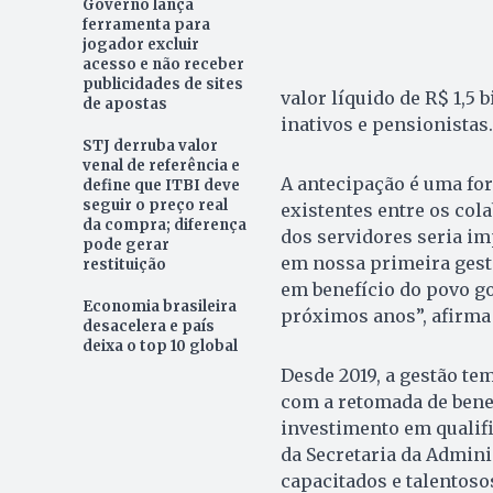
Governo lança
ferramenta para
jogador excluir
acesso e não receber
publicidades de sites
valor líquido de R$ 1,5 
de apostas
inativos e pensionistas.
STJ derruba valor
venal de referência e
A antecipação é uma fo
define que ITBI deve
seguir o preço real
existentes entre os col
da compra; diferença
dos servidores seria i
pode gerar
em nossa primeira gest
restituição
em benefício do povo go
Economia brasileira
próximos anos”, afirma
desacelera e país
deixa o top 10 global
Desde 2019, a gestão te
com a retomada de benef
investimento em qualif
da Secretaria da Admini
capacitados e talentosos