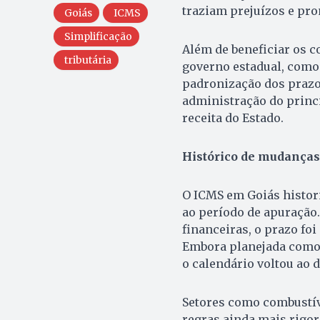
traziam prejuízos e pro
Goiás
ICMS
Simplificação
Além de beneficiar os c
tributária
governo estadual, como
padronização dos prazos
administração do princi
receita do Estado.
Histórico de mudanças
O ICMS em Goiás histor
ao período de apuração.
financeiras, o prazo fo
Embora planejada como
o calendário voltou ao d
Setores como combustív
regras ainda mais rigo