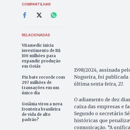
COMPARTILHAR
RELACIONADAS
Vitamedic inicia
investimento de R$
100 milhões para
expandir produção
em Goiás
1598/2024, assinada pel
Nogueira, foi publicada
Pix bate recorde com
297 milhões de
última sexta-feira, 27.
transações em um
único dia
O adiamento de dez dias
Goiânia virou a nova
caixa das empresas e fa
fronteira brasileira
Segundo o secretário S
de vida de alto
padrão?
históricas que penaliza
comunicação. “A unific