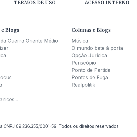
TERMOS DE USO
ACESSO INTERNO
 e Blogs
Colunas e Blogs
 da Guerra Oriente Médio
Música
izer
O mundo bate à porta
ica
Opção Jurídica
Periscópio
Ponto de Partida
Pocus
Pontos de Fuga
a
Realpolitik
nices...
a CNPJ 09.236.355/0001-59. Todos os direitos reservados.