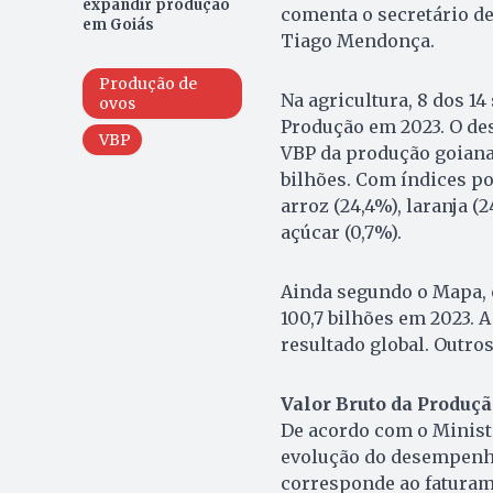
expandir produção
comenta o secretário de
em Goiás
Tiago Mendonça.
Produção de
Na agricultura, 8 dos 1
ovos
Produção em 2023. O des
VBP
VBP da produção goiana 
bilhões. Com índices po
arroz (24,4%), laranja (2
açúcar (0,7%).
Ainda segundo o Mapa, 
100,7 bilhões em 2023. A
resultado global. Outros
Valor Bruto da Produçã
De acordo com o Ministé
evolução do desempenho
corresponde ao faturame