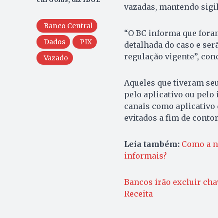
vazadas, mantendo sigi
Banco Central
“O BC informa que fora
Dados
PIX
detalhada do caso e ser
regulação vigente”, con
Vazado
Aqueles que tiveram se
pelo aplicativo ou pelo 
canais como aplicativo 
evitados a fim de conto
Leia também:
Como a no
informais?
Bancos irão excluir ch
Receita