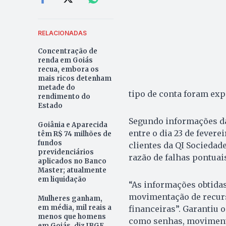
RELACIONADAS
Concentração de
renda em Goiás
recua, embora os
mais ricos detenham
metade do
tipo de conta foram ex
rendimento do
Estado
Segundo informações da
Goiânia e Aparecida
entre o dia 23 de fevere
têm R$ 74 milhões de
fundos
clientes da QI Sociedade
previdenciários
razão de falhas pontuai
aplicados no Banco
Master; atualmente
em liquidação
“As informações obtidas
movimentação de recurs
Mulheres ganham,
em média, mil reais a
financeiras”. Garantiu 
menos que homens
como senhas, movimenta
em Goiás, diz IBGE