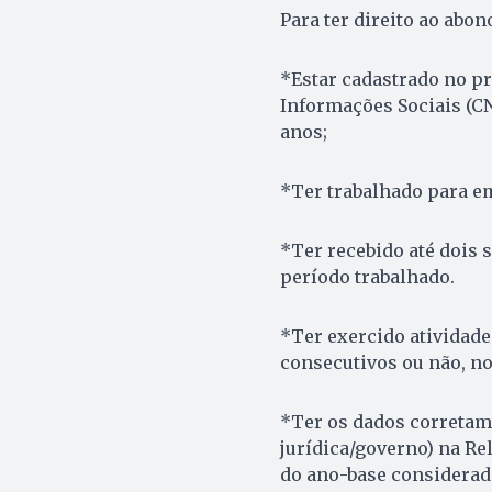
Para ter direito ao abon
*Estar cadastrado no p
Informações Sociais (C
anos;
*Ter trabalhado para e
*Ter recebido até dois
período trabalhado.
*Ter exercido atividad
consecutivos ou não, n
*Ter os dados correta
jurídica/governo) na Re
do ano-base considerad