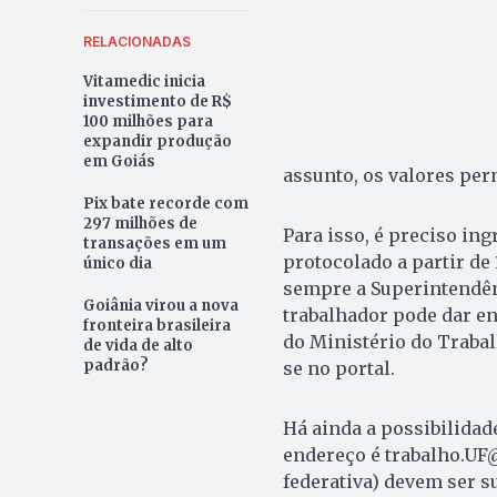
RELACIONADAS
Vitamedic inicia
investimento de R$
100 milhões para
expandir produção
em Goiás
assunto, os valores pe
Pix bate recorde com
297 milhões de
Para isso, é preciso in
transações em um
protocolado a partir de 
único dia
sempre a Superintendên
Goiânia virou a nova
trabalhador pode dar e
fronteira brasileira
do Ministério do Traba
de vida de alto
padrão?
se no portal.
Há ainda a possibilidade
endereço é trabalho.UF@
federativa) devem ser s