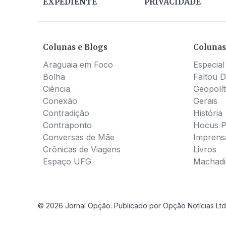
EXPEDIENTE
PRIVACIDADE
Colunas e Blogs
Colunas
Araguaia em Foco
Especial
Bolha
Faltou D
Ciência
Geopolít
Conexão
Gerais
Contradição
História
Contraponto
Hocus 
Conversas de Mãe
Imprens
Crônicas de Viagens
Livros
Espaço UFG
Machadia
© 2026 Jornal Opção. Publicado por Opção Notícias Ltd