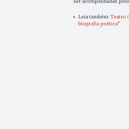
ser acompanhadas pel
Leia também:
Teatro 
biografia poética”