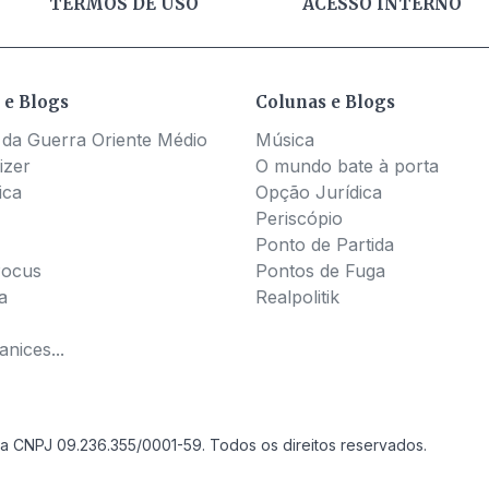
TERMOS DE USO
ACESSO INTERNO
 e Blogs
Colunas e Blogs
 da Guerra Oriente Médio
Música
izer
O mundo bate à porta
ica
Opção Jurídica
Periscópio
Ponto de Partida
Pocus
Pontos de Fuga
a
Realpolitik
nices...
a CNPJ 09.236.355/0001-59. Todos os direitos reservados.