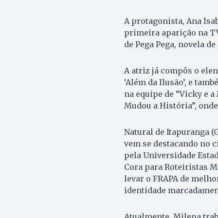
A protagonista, Ana Isab
primeira aparição na TV
de Pega Pega, novela de
A atriz já compôs o ele
‘Além da Ilusão’, e tamb
na equipe de “Vicky e a 
Mudou a História”, onde
Natural de Itapuranga (G
vem se destacando no c
pela Universidade Estad
Cora para Roteiristas M
levar o FRAPA de melho
identidade marcadamen
Atualmente, Milena trab