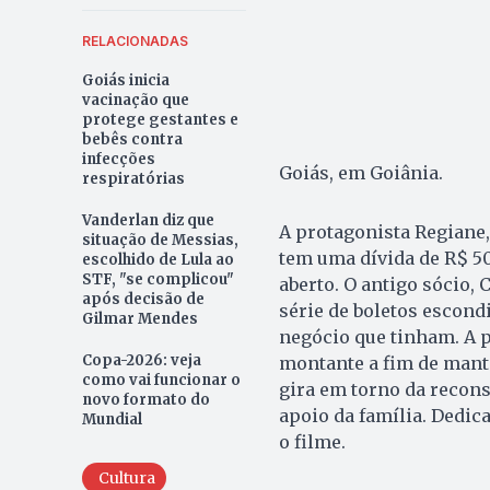
RELACIONADAS
Goiás inicia
vacinação que
protege gestantes e
bebês contra
infecções
Goiás, em Goiânia.
respiratórias
Vanderlan diz que
A protagonista Regiane,
situação de Messias,
tem uma dívida de R$ 50
escolhido de Lula ao
STF, "se complicou"
aberto. O antigo sócio,
após decisão de
série de boletos escond
Gilmar Mendes
negócio que tinham. A p
Copa-2026: veja
montante a fim de mante
como vai funcionar o
gira em torno da recons
novo formato do
apoio da família. Dedic
Mundial
o filme.
Cultura