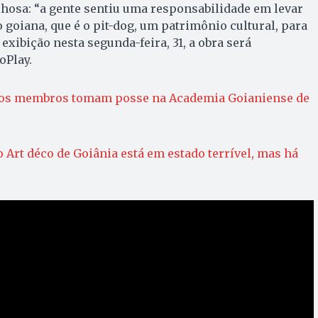
lhosa: “a gente sentiu uma responsabilidade em levar
o goiana, que é o pit-dog, um patrimônio cultural, para
 exibição nesta segunda-feira, 31, a obra será
oPlay.
os membros tomam posse na Academia Goianiense de
 Art déco de Goiânia está em estado terrível, mas há