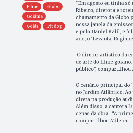
“Em agosto eu tinha só
Filme
Globo
Ribeiro, diretora e rote
Goiânia
chamamento da Globo pa
nessa janela da emissor
Goiás
Pit dog
e pelo Daniel Kalil, e 
ano, o ‘Levanta, Regiane
O diretor artístico da 
de arte do filme goiano
público”, compartilhou 
O cenário principal do ‘
no Jardim Atlântico. Ao
direta na produção audi
Além disso, a cantora L
cenas da obra. “A primei
compartilhou Milena.