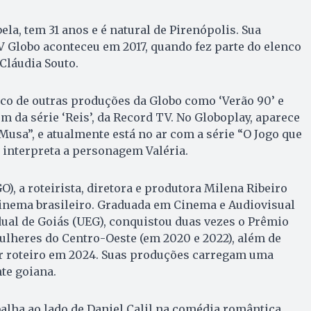
ela, tem 31 anos e é natural de Pirenópolis. Sua
 Globo aconteceu em 2017, quando fez parte do elenco
 Cláudia Souto.
nco de outras produções da Globo como ‘Verão 90’ e
ém da série ‘Reis’, da Record TV. No Globoplay, aparece
Musa”, e atualmente está no ar com a série “O Jogo que
 interpreta a personagem Valéria.
O), a roteirista, diretora e produtora Milena Ribeiro
inema brasileiro. Graduada em Cinema e Audiovisual
ual de Goiás (UEG), conquistou duas vezes o Prêmio
ulheres do Centro-Oeste (em 2020 e 2022), além de
r roteiro em 2024. Suas produções carregam uma
te goiana.
alha ao lado de Daniel Calil na comédia romântica