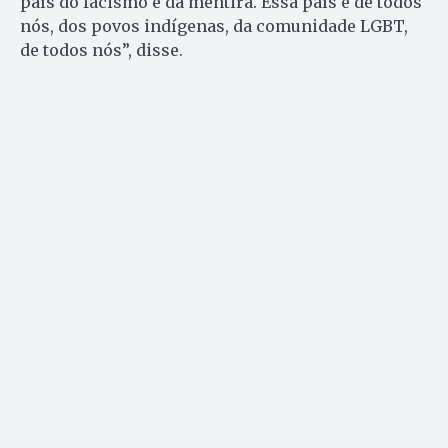
país do facismo e da mentira. Essa país é de todos
nós, dos povos indígenas, da comunidade LGBT,
de todos nós”, disse.