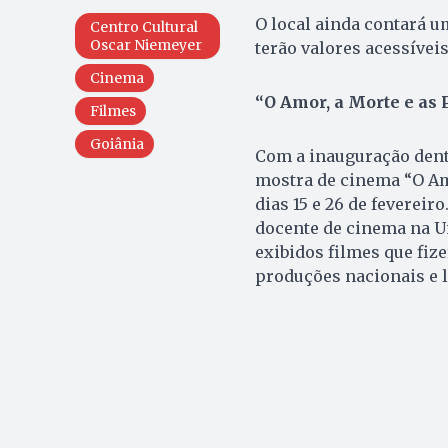
O local ainda contará 
Centro Cultural
Oscar Niemeyer
terão valores acessíve
Cinema
“O Amor, a Morte e as 
Filmes
Goiânia
Com a inauguração dentr
mostra de cinema “O Amo
dias 15 e 26 de feverei
docente de cinema na Un
exibidos filmes que fiz
produções nacionais e l