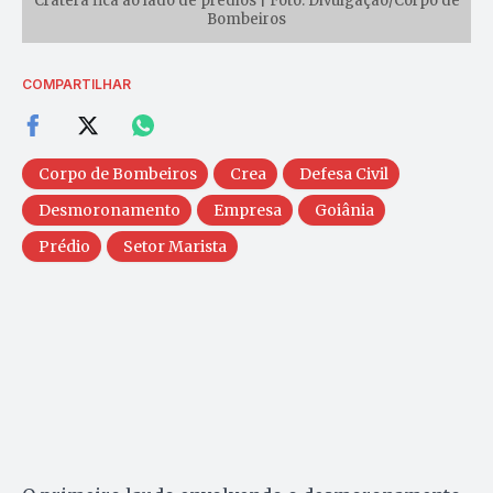
Cratera fica ao lado de prédios | Foto: Divulgação/Corpo de
Bombeiros
COMPARTILHAR
Corpo de Bombeiros
Crea
Defesa Civil
Desmoronamento
Empresa
Goiânia
Prédio
Setor Marista