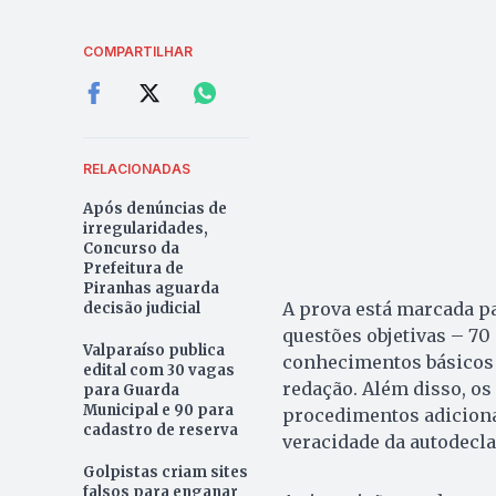
COMPARTILHAR
RELACIONADAS
Após denúncias de
irregularidades,
Concurso da
Prefeitura de
Piranhas aguarda
A prova está marcada par
decisão judicial
questões objetivas – 70
Valparaíso publica
conhecimentos básicos 
edital com 30 vagas
redação. Além disso, o
para Guarda
Municipal e 90 para
procedimentos adiciona
cadastro de reserva
veracidade da autodecla
Golpistas criam sites
falsos para enganar