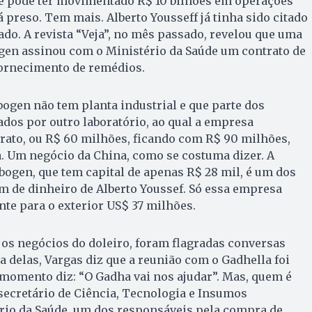
e pode ter movimentado R$ 10 bilhões em operações
á preso. Tem mais. Alberto Yousseff já tinha sido citado
do. A revista “Veja”, no mês passado, revelou que uma
n assinou com o Ministério da Saúde um contrato de
fornecimento de remédios.
bogen não tem planta industrial e que parte dos
dos por outro laboratório, ao qual a empresa
rato, ou R$ 60 milhões, ficando com R$ 90 milhões,
. Um negócio da China, como se costuma dizer. A
abogen, que tem capital de apenas R$ 28 mil, é um dos
m de dinheiro de Alberto Youssef. Só essa empresa
nte para o exterior US$ 37 milhões.
 os negócios do doleiro, foram flagradas conversas
delas, Vargas diz que a reunião com o Gadhella foi
momento diz: “O Gadha vai nos ajudar”. Mas, quem é
secretário de Ciência, Tecnologia e Insumos
ério da Saúde, um dos responsáveis pela compra de