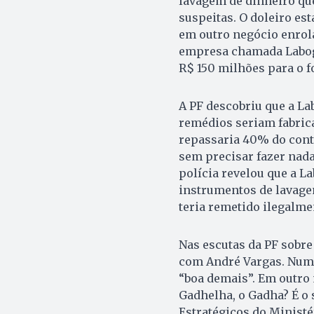
lavagem de dinheiro qu
suspeitas. O doleiro est
em outro negócio enrola
empresa chamada Laboge
R$ 150 milhões para o 
A PF descobriu que a La
remédios seriam fabrica
repassaria 40% do cont
sem precisar fazer nada
polícia revelou que a L
instrumentos de lavage
teria remetido ilegalme
Nas escutas da PF sobre
com André Vargas. Numa 
“boa demais”. Em outro 
Gadhelha, o Gadha? É o 
Estratégicos do Minist