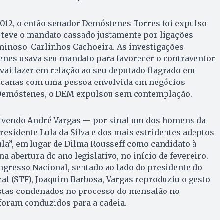
012, o então senador Demóstenes Torres foi expulso
e teve o mandato cassado justamente por ligações
inoso, Carlinhos Cachoeira. As investigações
es usava seu mandato para favorecer o contraventor
 vai fazer em relação ao seu deputado flagrado em
icanas com uma pessoa envolvida em negócios
 Demóstenes, o DEM expulsou sem contemplação.
olvendo André Vargas — por sinal um dos homens da
residente Lula da Silva e dos mais estridentes adeptos
la”, em lugar de Dilma Rousseff como candidato à
a abertura do ano legislativo, no início de fevereiro.
gresso Nacional, sentado ao lado do presidente do
l (STF), Joaquim Barbosa, Vargas reproduziu o gesto
stas condenados no processo do mensalão no
oram conduzidos para a cadeia.