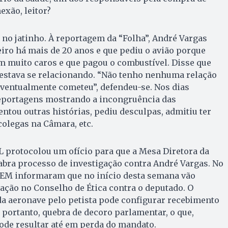
exão, leitor?
no jatinho. À reportagem da “Folha”, André Vargas
iro há mais de 20 anos e que pediu o avião porque
m muito caros e que pagou o combustível. Disse que
estava se relacionando. “Não tenho nenhuma relação
eventualmente cometeu”, defendeu-se. Nos dias
eportagens mostrando a incongruência das
entou outras histórias, pediu desculpas, admitiu ter
colegas na Câmara, etc.
OL protocolou um ofício para que a Mesa Diretora da
bra processo de investigação contra André Vargas. No
 DEM informaram que no início desta semana vão
ação no Conselho de Ética contra o deputado. O
da aeronave pelo petista pode configurar recebimento
 portanto, quebra de decoro parlamentar, o que,
ode resultar até em perda do mandato.