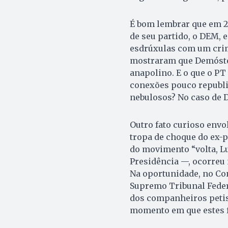
É bom lembrar que em 2
de seu partido, o DEM, 
esdrúxulas com um crim
mostraram que Demósten
anapolino. E o que o PT
conexões pouco republ
nebulosos? No caso de
Outro fato curioso env
tropa de choque do ex-p
do movimento “volta, Lu
Presidência —, ocorreu n
Na oportunidade, no Con
Supremo Tribunal Federa
dos companheiros peti
momento em que estes f