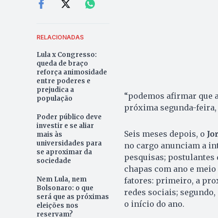
RELACIONADAS
Lula x Congresso:
queda de braço
reforça animosidade
entre poderes e
prejudica a
“podemos afirmar que a
população
próxima segunda-feira, 
Poder público deve
investir e se aliar
Seis meses depois, o
Jo
mais às
universidades para
no cargo anunciam a int
se aproximar da
pesquisas; postulantes 
sociedade
chapas com ano e meio 
Nem Lula, nem
fatores: primeiro, a pr
Bolsonaro: o que
redes sociais; segundo,
será que as próximas
o início do ano.
eleições nos
reservam?