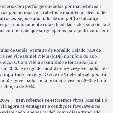
uencers: com perfis gerenciados por marketeiros e
ticos podem mostrar trabalho e manifestar desejo de
outros espaços o ano todo. Se um político alcançar
despretensiosamente rola o feed das redes sociais, fará
sua competição que surge apenas para pedir votos em
ular de Goiás: o intuito de Ronaldo Caiado (UB) de
ra seu vice Daniel Vilela (MDB) no início do ano
eleições. Com Vilela assumindo e tentando (com
r em 2026, o cargo de candidato a vice-governador no
 importante em jogo. O vice de Vilela, afinal, poderá
smo) a governador pela primeira vez em 2030 e ter a
reeleição de 2034.
 2034 — nem sabemos se estaremos vivos. Mas tal é o
gocia agora as vantagens e condições favoráveis no
ão existe cedo, apenas tarde”, como disse Tancredo