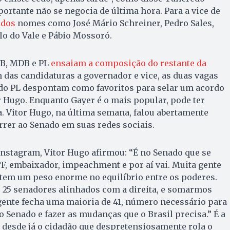
ortante não se negocia de última hora. Para a vice de
ados
nomes como José Mário Schreiner, Pedro Sales,
o do Vale e Pábio Mossoró.
UB, MDB e PL
ensaiam a composição do restante da
m das candidaturas a governador e vice, as duas vagas
do PL despontam como favoritos para selar um acordo
 Hugo. Enquanto Gayer é o mais popular, pode ter
. Vitor Hugo, na última semana, falou abertamente
rrer ao Senado em suas redes sociais.
nstagram, Vitor Hugo afirmou: “É no Senado que se
F, embaixador, impeachment e por aí vai. Muita gente
 tem um peso enorme no equilíbrio entre os poderes.
 25 senadores alinhados com a direita, e somarmos
a gente fecha uma maioria de 41, número necessário para
o Senado e fazer as mudanças que o Brasil precisa.” É a
ar desde já o cidadão que despretensiosamente rola o