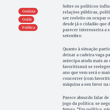
Sobre os políticos-infl
Goiânia
relações públicas, polí
ser reeleito ou ocupar 
Goiás
desde já o cidadão que 
Política
parecer interesseira a 
setembro.
Quanto à situação partic
deixar a cadeira vaga pa
antecipa ainda mais as 
favoritismo) se reelege
ano que vem será o mais
concorrer (com favoriti
máquina a seu favor na 
Parece absurdo falar de
jogo da política: se ne
futuro. “Em política, n