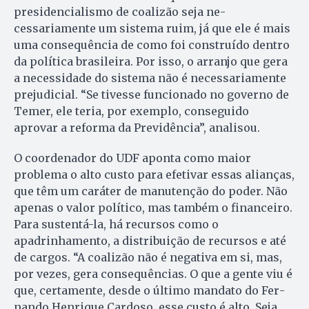
presidencialismo de coalizão seja ne­
cessariamente um sistema ruim, já que ele é mais
uma consequência de como foi construído dentro
da política brasileira. Por isso, o ar­ran­jo que gera
a necessidade do sis­tema não é necessariamente
prejudicial. “Se tivesse funcionado no go­verno de
Temer, ele teria, por exem­plo, conseguido
aprovar a re­for­ma da Previdência”, analisou.
O coordenador do UDF aponta como maior
problema o alto cus­to para efetivar essas alianças,
que têm um caráter de manutenção do poder. Não
apenas o valor po­lítico, mas também o financeiro.
Pa­ra sustentá-la, há recursos como o
apadrinhamento, a distribuição de recursos e até
de cargos. “A coa­lizão não é negativa em si, mas,
por vezes, gera consequências. O que a gente viu é
que, certamente, des­de o último mandato do Fer­
nan­do Henrique Cardoso, esse cus­to é alto. Seja