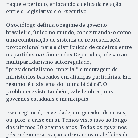
naquele período, enfocando a delicada relação
entre o Legis­la­ti­vo e o Executivo.
O sociólogo definia o regime de go­verno
brasileiro, único no mun­do, conceituando-o como
uma com­binação de sistema de representação
proporcional para a distribuição de cadeiras entre
os partidos na Câmara dos Deputados, ade­são ao
multipartidarismo autorregulado,
“presidencialismo imperial” e montagem de
ministérios ba­seados em alianças partidá­ri­as. Em
resumo: é o sistema do “to­ma lá dá cá”. O
problema existe tam­bém, vale lembrar, nos
governos estaduais e municipais.
Esse regime é, na verdade, um ge­rador de crises,
ou, pior, a crise em si. Temos visto isso ao longo
dos últimos 30 e tantos anos. To­dos os governos
pós-redemocratização sofreram os malefícios do