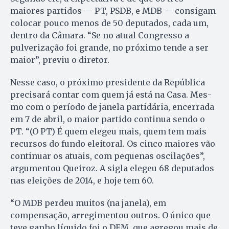
maiores partidos — PT, PSDB, e MDB — consigam
co­locar pouco menos de 50 deputados, cada um,
dentro da Câmara. “Se no atual Congresso a
pulverização foi grande, no próximo tende a ser
maior”, previu o diretor.
Nesse caso, o próximo presidente da República
precisará contar com quem já está na Casa. Mes­
mo com o período de janela par­tidária, encerrada
em 7 de abril, o maior partido continua sendo o
PT. “(O PT) É quem elegeu mais, quem tem mais
recursos do fundo elei­toral. Os cinco maiores vão
con­tinuar os atuais, com pequenas os­cilações”,
argumentou Queiroz. A sigla elegeu 68 deputados
nas elei­ções de 2014, e hoje tem 60.
“O MDB perdeu muitos (na janela), em
compensação, arregimentou outros. O único que
teve ga­nho líquido foi o DEM, que agregou mais de