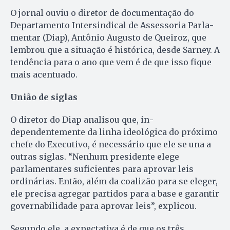
O jornal ouviu o diretor de do­cu­mentação do
Departamento In­ter­sindical de Assessoria Parla­
men­tar (Diap), Antônio Augusto de Quei­roz, que
lembrou que a situação é histórica, desde Sarney. A
tendência para o ano que vem é de que isso fique
mais acentuado.
União de siglas
O diretor do Diap analisou que, in­
dependentemente da linha ideológica do próximo
chefe do Exe­cu­tivo, é necessário que ele se una a
outras siglas. “Nenhum presidente elege
parlamentares suficientes pa­ra aprovar leis
ordinárias. Então, além da coalizão para se eleger,
ele pre­cisa agregar partidos para a base e garantir
governabilidade pa­ra aprovar leis”, explicou.
Segundo ele, a expectativa é de que os três