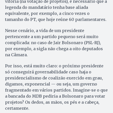
vitória (na votação de projetos), é necessário que a
le­genda do mandatário tenha base aliada
equivalente, por exemplo, a cin­co vezes o
tamanho do PT, que ho­je reúne 60 parlamentares.
Nesse cenário, a vida de um pre­sidente
pertencente a um partido pequeno será muito
complicada: no caso de Jair Bolsonaro (PSL-­RJ),
por exemplo, a sigla não chega a oito deputados
na Câmara.
Por isso, está muito claro: o pró­ximo presidente
só conseguirá go­vernabilidade caso haja o
presidencialismo de coalizão exercido em grau,
digamos, exponencial — ou seja, um governo
fragmentado em vários partidos. Imagine-se o que
a bancada do MDB pediria a Bol­sonaro para votar
projetos? Os dedos, as mãos, os pés e a cabeça,
cer­tamente.