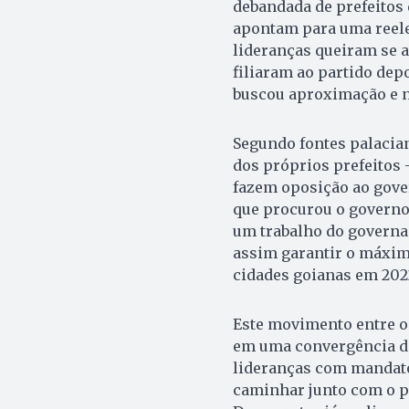
debandada de prefeitos
apontam para uma reele
lideranças queiram se al
filiaram ao partido dep
buscou aproximação e ne
Segundo fontes palacia
dos próprios prefeitos 
fazem oposição ao gover
que procurou o governo 
um trabalho do governad
assim garantir o máxim
cidades goianas em 202
Este movimento entre o
em uma convergência de
lideranças com mandato
caminhar junto com o pr