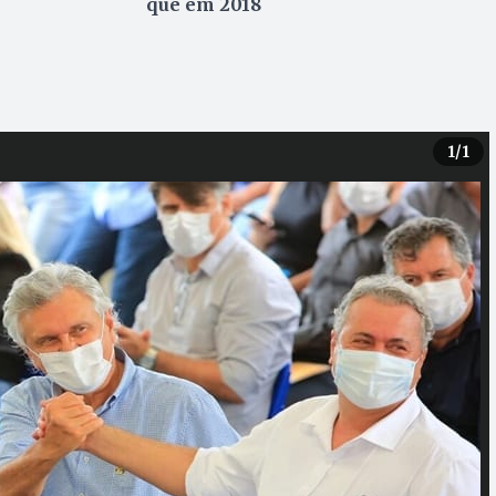
que em 2018
1
/1