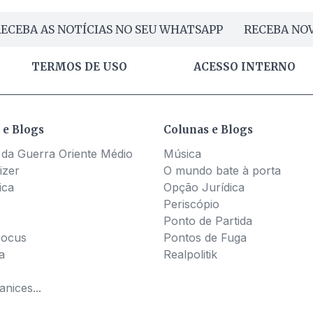
ECEBA AS NOTÍCIAS NO SEU WHATSAPP
RECEBA NOV
TERMOS DE USO
ACESSO INTERNO
 e Blogs
Colunas e Blogs
 da Guerra Oriente Médio
Música
izer
O mundo bate à porta
ica
Opção Jurídica
Periscópio
Ponto de Partida
Pocus
Pontos de Fuga
a
Realpolitik
nices...