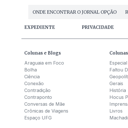
ONDE ENCONTRAR O JORNAL OPÇÃO
R
EXPEDIENTE
PRIVACIDADE
Colunas e Blogs
Colunas
Araguaia em Foco
Especial
Bolha
Faltou D
Ciência
Geopolít
Conexão
Gerais
Contradição
História
Contraponto
Hocus 
Conversas de Mãe
Imprens
Crônicas de Viagens
Livros
Espaço UFG
Machadia