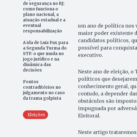
de segurança no RJ:
como funciona o
plano nacional, a
atuação estadual e a
um ano de política nos v
eventual
responsabilização
maior poder existente d
candidatos políticos, q
A ida de Luiz Fux para
possível para conquista
a Segunda Turma do
STF: o que muda no
executivo.
jogo jurídico e na
dinâmica das
decisões
Neste ano de eleição, o
políticos que desejarem
Pontos
conhecimento geral, qua
contraditórios no
julgamento no caso
contudo, a depender da
da trama golpista
obstáculos são imposto
impugnada por adversár
Eleições
Eleitoral.
Neste artigo trataremos