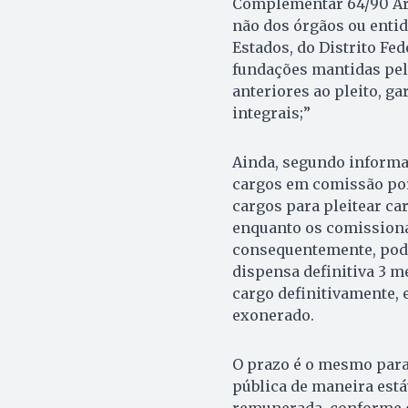
Complementar 64/90 Art. 1
não dos órgãos ou entid
Estados, do Distrito Fed
fundações mantidas pelo
anteriores ao pleito, g
integrais;”
Ainda, segundo informa
cargos em comissão por
cargos para pleitear c
enquanto os comissiona
consequentemente, pode
dispensa definitiva 3 m
cargo definitivamente,
exonerado.
O prazo é o mesmo para
pública de maneira está